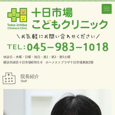
主
な
コ
ン
テ
ン
ツ
休診日：木曜・日曜・祝日・第1・第3・第5土曜
へ
横浜市緑区十日市場町801-8 ホーメストプラザ十日市場東館2階
の
リ
院長紹介
ン
Staff
ク